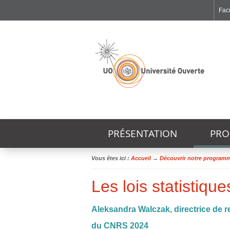
Facu
Faculté de Médecine et de Maïeutique Lyon Sud - Charles Mérieux
Institut des Sciences et Techniques de Réadaptation
Institut des Sciences Pharmaceutiques et Biologiques
PRÉSENTATION
PRO
Vous êtes ici :
Accueil
→
Découvrir notre program
Les lois statistiqu
Aleksandra Walczak, directrice de 
du CNRS 2024