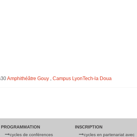
h30
Amphithéâtre Gouy
,
Campus LyonTech-la Doua
PROGRAMMATION
INSCRIPTION
cycles de conférences
cycles en partenariat avec