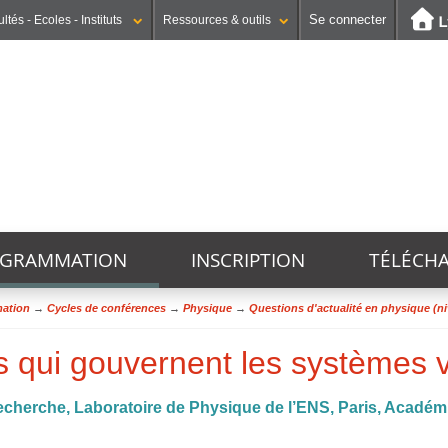
Se connecter
ltés - Ecoles - Instituts
Ressources & outils
Institut national supérieur du professorat et de l'éducation
UFR STAPS (Sciences et Techniques des Activités Physiques et Sportives)
GEP (Génie Electrique des Procédés - Département composante)
GRAMMATION
INSCRIPTION
TÉLÉCH
mation
→
Cycles de conférences
→
Physique
→
Questions d'actualité en physique (n
es qui gouvernent les systèmes 
recherche, Laboratoire de Physique de l’ENS, Paris, Académ