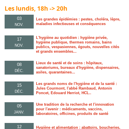
Les lundis, 18h -> 20h
03
Les grandes épidémies : pestes, choléra, lèpre,
maladies infectieuses et conséquences
NOV.
L'hygiène au quotidien : hygiène privée,
17
hygiène publique, thermes romains, bains
NOV.
publics, vespasiennes, égouts, nouvelles cités
et grands ensembles...
Lieux de santé et de soins : hôpitaux,
08
sanatoriums, bureaux d'hygiène, dispensaires,
DÉC.
asiles, quarantaines...
Les grands noms de l'hygiène et de la santé :
15
Jules Courmont, l'abbé Rambaud, Antonin
DÉC.
Poncet, Edouard Herriot, HCL..
Une tradition de la recherche et l'innovation
05
pour l'avenir : médicaments, vaccins,
JANV.
laboratoires, officines, produits de santé
12
Hygiène et alimentation : abattoirs, boucheries,