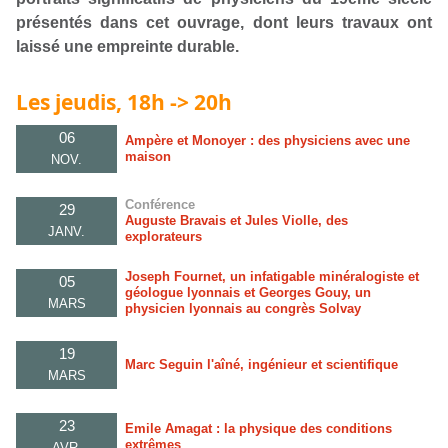
présentés dans cet ouvrage, dont leurs travaux ont
laissé une empreinte durable.
Les jeudis, 18h -> 20h
06
Ampère et Monoyer : des physiciens avec une
maison
NOV.
Conférence
29
Auguste Bravais et Jules Violle, des
JANV.
explorateurs
Joseph Fournet, un infatigable minéralogiste et
05
géologue lyonnais et Georges Gouy, un
MARS
physicien lyonnais au congrès Solvay
19
Marc Seguin l'aîné, ingénieur et scientifique
MARS
23
Emile Amagat : la physique des conditions
extrêmes
AVR.