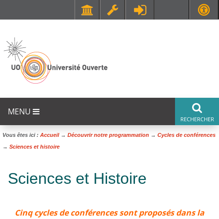
Faculté de Médecine et de Maïeutique Lyon Sud - Charles Mérieux
UFR STAPS (Sciences et Techniques des Activités Physiques et Sportives)
MENU
Vous êtes ici :
Accueil
→
Découvrir notre programmation
→
Cycles de conférences
→
Sciences et histoire
Sciences et Histoire
Cinq cycles de conférences sont proposés dans la