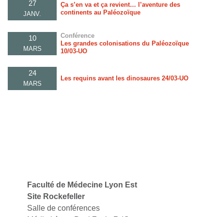
27
Ça s’en va et ça revient… l’aventure des
continents au Paléozoïque
JANV.
Conférence
10
Les grandes colonisations du Paléozoïque
MARS
10/03-UO
24
Les requins avant les dinosaures 24/03-UO
MARS
Faculté de Médecine Lyon Est
Site Rockefeller
Salle de conférences