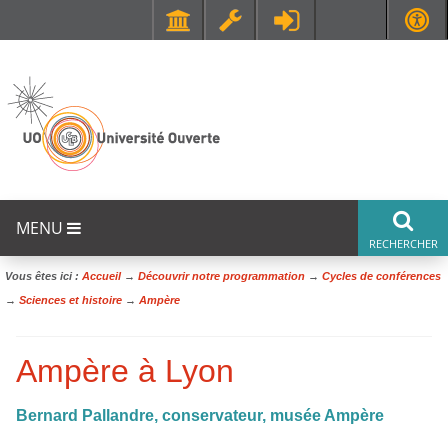
Faculté de Médecine et de Maïeutique Lyon Sud - Charles Mérieux
UFR STAPS (Sciences et Techniques des Activités Physiques et Sportives)
MENU
Vous êtes ici :
Accueil
→
Découvrir notre programmation
→
Cycles de conférences
→
Sciences et histoire
→
Ampère
Ampère à Lyon
Bernard Pallandre, conservateur, musée Ampère